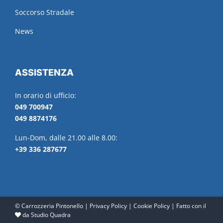
Soccorso Stradale
News
ASSISTENZA
In orario di ufficio:
049 700947
049 8874176
Lun-Dom, dalle 21.00 alle 8.00:
+39 336 287677
© Carrozzeria Pintonello |
Privacy Policy
|
Cookie Policy
| Fatto con il
da
Studio Quadra