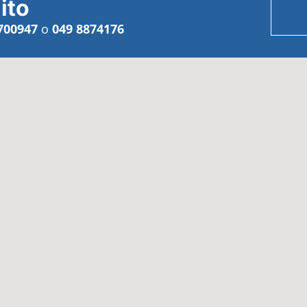
ito
700947
o
049 8874176