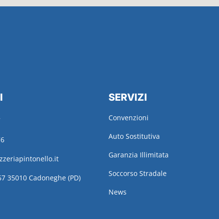
I
SERVIZI
Convenzioni
7
Auto Sostitutiva
76
Garanzia Illimitata
zeriapintonello.it
Soccorso Stradale
 67 35010 Cadoneghe (PD)
News