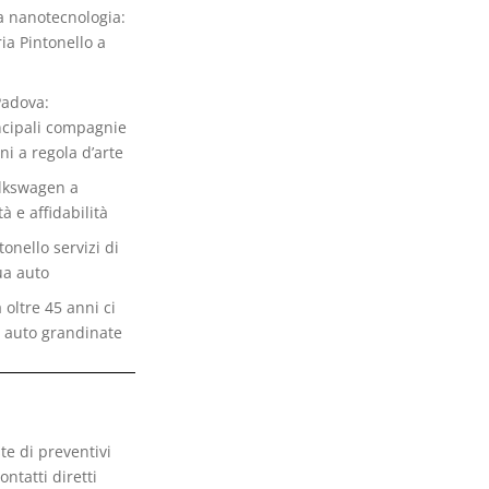
la nanotecnologia:
ia Pintonello a
Padova:
ncipali compagnie
ni a regola d’arte
olkswagen a
à e affidabilità
onello servizi di
ua auto
 oltre 45 anni ci
 auto grandinate
te di preventivi
ontatti diretti